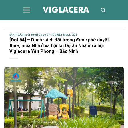
Skip
to
content
DANH SÁCH ĐỐI TƯỢNG ĐƯỢC PHÊ DUYỆT MUA NOXH
[Đợt 64] – Danh sách đối tượng được phê duyệt
thuê, mua Nhà ở xã hội tại Dự án Nhà ở xã hội
Viglacera Yên Phong – Bắc Ninh