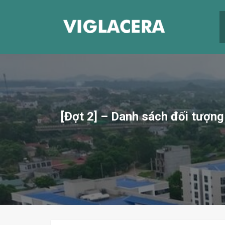
Skip
to
content
[Đợt 2] – Danh sách đối tượng